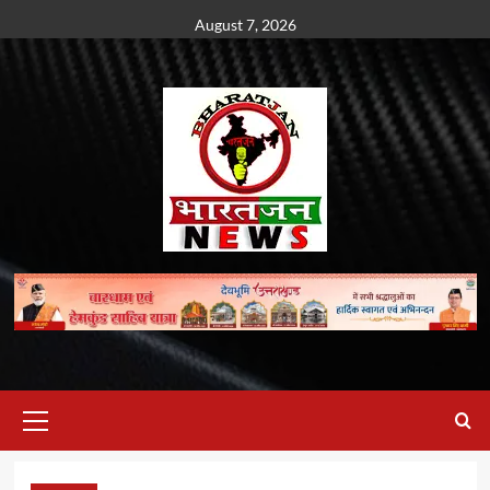
Skip
August 7, 2026
to
content
Primary
Menu