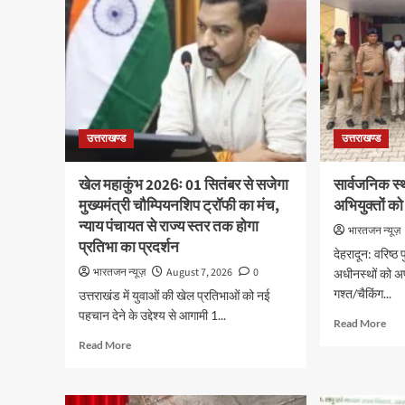
उत्तराखण्ड
उत्तराखण्ड
खेल महाकुंभ 2026ः 01 सितंबर से सजेगा
सार्वजनिक स्
मुख्यमंत्री चौम्पियनशिप ट्रॉफी का मंच,
अभियुक्तों को
न्याय पंचायत से राज्य स्तर तक होगा
भारतजन न्यूज़
प्रतिभा का प्रदर्शन
देहरादून: वरिष्ठ
भारतजन न्यूज़
August 7, 2026
0
अधीनस्थों को अपन
गश्त/चैकिंग...
उत्तराखंड में युवाओं की खेल प्रतिभाओं को नई
पहचान देने के उद्देश्य से आगामी 1...
Rea
Read More
mor
Read
Read More
abo
more
सार्
about
स्था
खेल