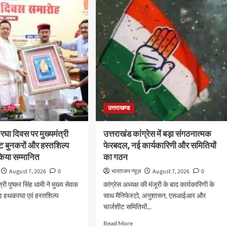
रोजगार,
शिक्षा,
े
श्रमिक
हित
क्तों
और
आधारभूत
स
विकास
को
ा
नई
्तार
गति
:
उत्तराखण्ड
धामी
कैबिनेट
के
रघा दिवस पर मुख्यमंत्री
उत्तराखंड कांग्रेस में बड़ा संगठनात्मक
ऐतिहासिक
ष्ट बुनकरों और हस्तशिल्प
फेरबदल, नई कार्यकारिणी और समितियों
फैसले
किया सम्मानित
का गठन
August 7, 2026
0
भारतजन न्यूज़
August 7, 2026
0
त्री पुष्कर सिंह धामी ने मुख्य सेवक
कांग्रेस अध्यक्ष की मंजूरी के बाद कार्यकारिणी के
ंड हथकरघा एवं हस्तशिल्प
साथ मैनिफेस्टो, अनुशासन, एसआईआर और
चार्जशीट समितियों...
d
Read
Read More