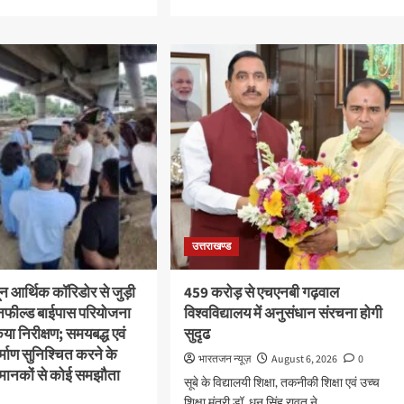
e
more
ut
about
्रीय
उत्तराखंड
रघा
कांग्रेस
स
में
बड़ा
मंत्री
संगठनात्मक
फेरबदल,
नई
ष्ट
कार्यकारिणी
ों
और
समितियों
शिल्प
का
रों
गठन
उत्तराखण्ड
ा
ानित
ून आर्थिक कॉरिडोर से जुड़ी
459 करोड़ से एचएनबी गढ़वाल
ीनफील्ड बाईपास परियोजना
विश्वविद्यालय में अनुसंधान संरचना होगी
या निरीक्षण; समयबद्ध एवं
सुदृढ
निर्माण सुनिश्चित करने के
भारतजन न्यूज़
August 6, 2026
0
्षा मानकों से कोई समझौता
सूबे के विद्यालयी शिक्षा, तकनीकी शिक्षा एवं उच्च
शिक्षा मंत्री डॉ. धन सिंह रावत ने...