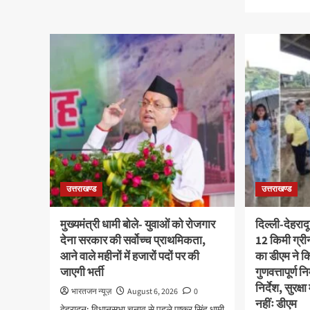
about
mor
एमडीडीए
abo
का
राष्ट
अवैध
हथक
प्लाटिंग
दिव
और
पर
निर्माण
मुख्य
पर
धामी
बड़ा
ने
एक्शन,
उत्कृ
दो
बुनकर
स्थानों
और
पर
हस्त
ध्वस्तीकरण,
कारीग
मसूरी
उत्तराखण्ड
उत्तराखण्ड
को
मार्ग
किय
पर
सम्म
मुख्यमंत्री धामी बोले- युवाओं को रोजगार
दिल्ली-देहराद
अवैध
देना सरकार की सर्वोच्च प्राथमिकता,
12 किमी ग्र
निर्माण
आने वाले महीनों में हजारों पदों पर की
सील
का डीएम ने कि
जाएगी भर्ती
गुणवत्तापूर्ण 
निर्देश, सुरक
भारतजन न्यूज़
August 6, 2026
0
नहींः डीएम
देहरादून: विधानसभा चुनाव से पहले पुष्कर सिंह धामी