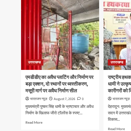
पर
महाकुंभ
जुआ
2026ः
खेलन
01
वाले
सितंबर
अभियु
से
को
सजेगा
पुलि
मुख्यमंत्री
ने
चौम्पियनशिप
किय
ट्रॉफी
गिरफ
का
मंच,
उत्तराखण्ड
उत्तराखण्ड
न्याय
पंचायत
से
एमडीडीए का अवैध प्लाटिंग और निर्माण पर
राष्ट्रीय हथक
राज्य
बड़ा एक्शन, दो स्थानों पर ध्वस्तीकरण,
धामी ने उत्कृ
स्तर
मसूरी मार्ग पर अवैध निर्माण सील
कारीगरों को 
तक
होगा
भारतजन न्यूज़
August 7, 2026
0
भारतजन न्यूज़
प्रतिभा
मुख्यमंत्री पुष्कर सिंह धामी के भ्रष्टाचार और अवैध
देहरादून: मुख्यमं
का
निर्माण के खिलाफ जीरो टॉलरेंस के स्पष्ट...
सदन में उत्तराख
प्रदर्शन
विकास...
Read
Read More
more
Rea
Read More