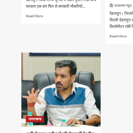
भारतजन न्यूज़
सरकार एक बार फिर से सरकारी नौकरियों...
देहरादून। जिला
Read
Read More
दिल्ली-देहरादून
more
किलोमीटर लंबी नि
about
मुख्यमंत्री
Rea
Read More
धामी
mor
बोले-
abo
युवाओं
दिल्ल
को
देहरा
रोजगार
आर्थ
देना
कॉरि
सरकार
से
की
जुड़ी
सर्वोच्च
12
प्राथमिकता,
किमी
आने
ग्री
वाले
बाईप
महीनों
परिय
में
का
हजारों
उत्तराखण्ड
डीएम
पदों
ने
पर
किय