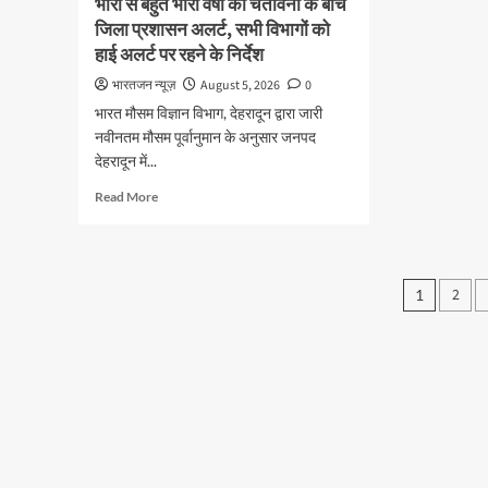
भारी से बहुत भारी वर्षा की चेतावनी के बीच
की
निरीक
जाएगी
जिला प्रशासन अलर्ट, सभी विभागों को
समयब
भर्ती
हाई अलर्ट पर रहने के निर्देश
एवं
गुणवत्
भारतजन न्यूज़
August 5, 2026
0
निर्म
भारत मौसम विज्ञान विभाग, देहरादून द्वारा जारी
सुनि
नवीनतम मौसम पूर्वानुमान के अनुसार जनपद
करने
के
देहरादून में...
निर्दे
Read
Read More
सुरक्ष
more
मानक
about
से
भारी
कोई
से
Posts
समझ
2
1
बहुत
नहींः
pagin
भारी
डीएम
वर्षा
की
चेतावनी
के
बीच
जिला
प्रशासन
अलर्ट,