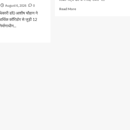
August 6, 2026
0
Read
Read More
धिकारी डॉ0 आशीष चौहान ने
more
 आर्थिक कॉरिडोर से जुड़ी 12
about
459
र्माणाधीन...
करोड़
d
से
e
एचएनबी
ut
गढ़वाल
ी-
विश्वविद्यालय
दून
में
िक
अनुसंधान
डोर
संरचना
होगी
सुदृढ
नफील्ड
ास
ोजना
ा