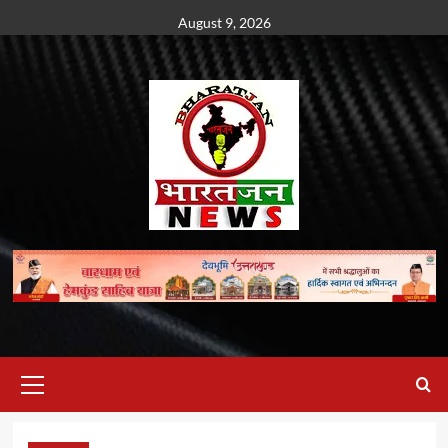
Skip
August 9, 2026
to
content
Primary
Menu