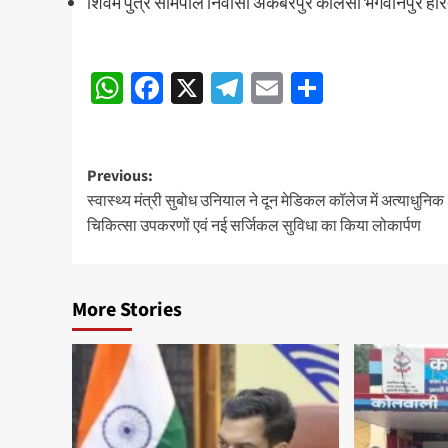
शिवम पुत्र सोमपाल निवासी अकबरपुर कालसो भगवानपुर हरिद
Post
WhatsApp
Facebook
X
Telegram
Email
Share
navigation
Post
Previous:
स्वास्थ्य मंत्री सुबोध उनियाल ने दून मेडिकल कॉलेज में अत्याधुनिक
navigation
चिकित्सा उपकरणों एवं नई सर्जिकल सुविधा का किया लोकार्पण
More Stories