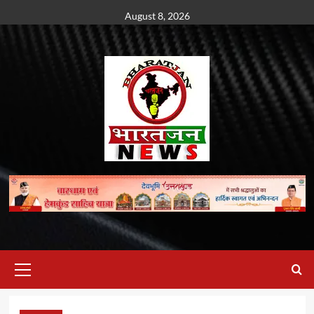
Skip
August 8, 2026
to
content
Primary
Menu