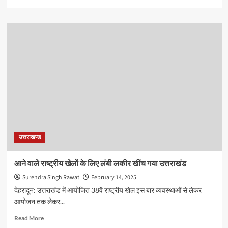
more
about
शानदार
खेल
इंफ्रास्ट्रक्चर
का
इस्तेमाल
खेल
प्रतिभा
निखारने
में
हो,
39वें
राष्ट्रीय
उत्तराखण्ड
खेलों
के
लिए
आने वाले राष्ट्रीय खेलों के लिए लंबी लकीर खींच गया उत्तराखंड
अभी
Surendra Singh Rawat
February 14, 2025
से
तैयारी
देहरादून: उत्तराखंड में आयोजित 38वें राष्ट्रीय खेल इस बार व्यवस्थाओं से लेकर
हो
आयोजन तक लेकर...
शुरू
:
Read
Read More
सीएम
more