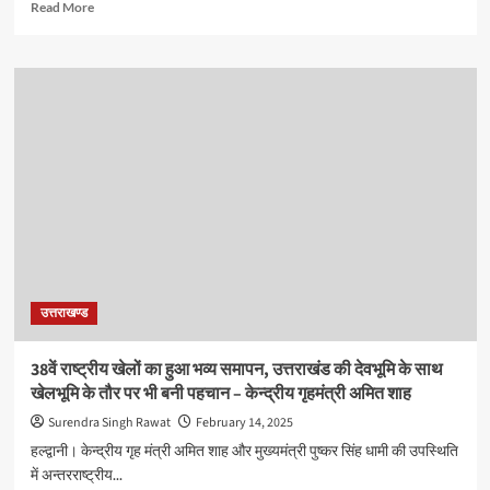
Read
Read More
more
about
38वें
राष्ट्रीय
खेलों
का
हुआ
भव्य
समापन,
उत्तराखंड
की
देवभूमि
के
साथ
उत्तराखण्ड
खेलभूमि
के
तौर
38वें राष्ट्रीय खेलों का हुआ भव्य समापन, उत्तराखंड की देवभूमि के साथ
पर
खेलभूमि के तौर पर भी बनी पहचान – केन्द्रीय गृहमंत्री अमित शाह
भी
बनी
Surendra Singh Rawat
February 14, 2025
पहचान
हल्द्वानी। केन्द्रीय गृह मंत्री अमित शाह और मुख्यमंत्री पुष्कर सिंह धामी की उपस्थिति
–
में अन्तरराष्ट्रीय...
केन्द्रीय