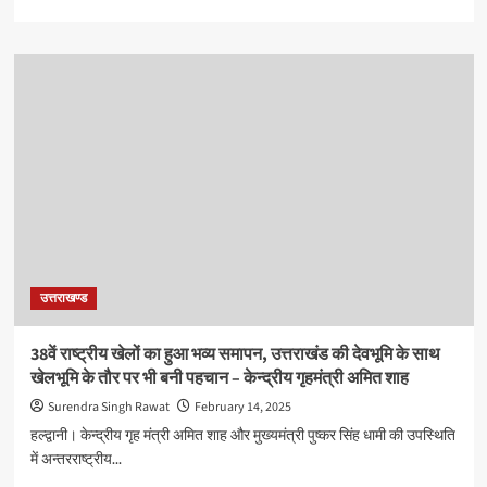
more
about
MDDA
में
28
इंजीनियर
मिलने
से
इंजनियर्स
की
कमी
हुई
पूरी,अब
प्राधिकरण
उत्तराखण्ड
बनाएगा
विकास
की
38वें राष्ट्रीय खेलों का हुआ भव्य समापन, उत्तराखंड की देवभूमि के साथ
नई
खेलभूमि के तौर पर भी बनी पहचान – केन्द्रीय गृहमंत्री अमित शाह
धुरी:
बंशीधर
Surendra Singh Rawat
February 14, 2025
तिवारी
हल्द्वानी। केन्द्रीय गृह मंत्री अमित शाह और मुख्यमंत्री पुष्कर सिंह धामी की उपस्थिति
में अन्तरराष्ट्रीय...