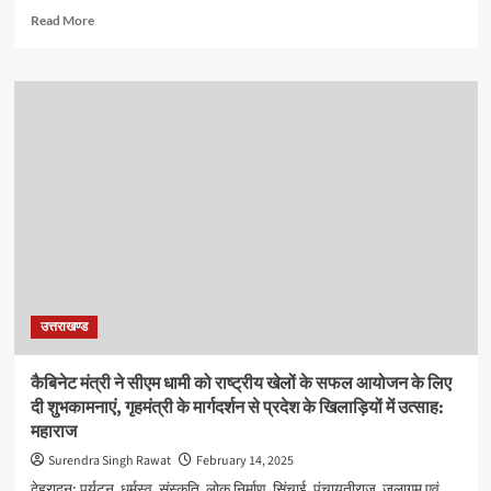
गृहमंत्री
Read
Read More
अमित
more
शाह
about
38वें
राष्ट्रीय
खेलों
का
हुआ
भव्य
समापन,
उत्तराखंड
की
देवभूमि
के
साथ
उत्तराखण्ड
खेलभूमि
के
तौर
कैबिनेट मंत्री ने सीएम धामी को राष्ट्रीय खेलों के सफल आयोजन के लिए
पर
दी शुभकामनाएं, गृहमंत्री के मार्गदर्शन से प्रदेश के खिलाड़ियों में उत्साह:
भी
महाराज
बनी
पहचान
Surendra Singh Rawat
February 14, 2025
–
देहरादून: पर्यटन, धर्मस्व, संस्कृति, लोक निर्माण, सिंचाई, पंचायतीराज, जलागम एवं