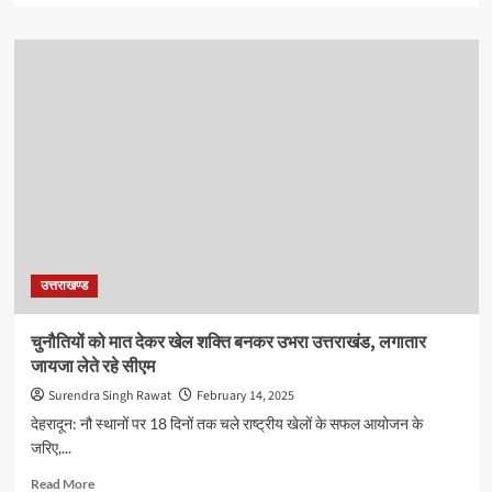
धामी
about
आने
वाले
राष्ट्रीय
खेलों
के
लिए
लंबी
लकीर
खींच
गया
उत्तराखंड
उत्तराखण्ड
चुनौतियों को मात देकर खेल शक्ति बनकर उभरा उत्तराखंड, लगातार
जायजा लेते रहे सीएम
Surendra Singh Rawat
February 14, 2025
देहरादून: नौ स्थानों पर 18 दिनों तक चले राष्ट्रीय खेलों के सफल आयोजन के
जरिए,...
Read
Read More