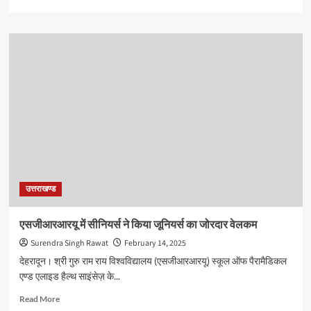
more
about
चुनौतियों
को
मात
देकर
खेल
शक्ति
बनकर
उभरा
उत्तराखंड,
लगातार
जायजा
लेते
उत्तराखण्ड
रहे
सीएम
एसजीआरआरयू में सीनियर्स ने किया जूनियर्स का जोरदार वेलकम
Surendra Singh Rawat
February 14, 2025
देहरादून। श्री गुरु राम राय विश्वविद्यालय (एसजीआरआरयू) स्कूल ऑफ पैरामैडिकल
एण्ड एलाइड हैल्थ साइंसेज़ के...
Read
Read More
more