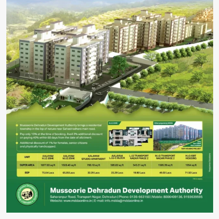
से
प्रदेश
के
खिलाड़ियों
में
उत्साह:
महाराज