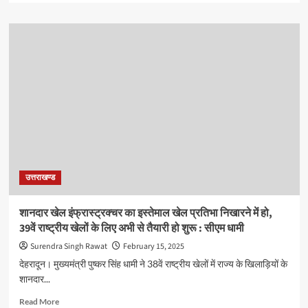
about
ग्रीष्मकालीन
राजधानी
गैरसैंण
परिक्षेत्र
के
स्थाई
विकास
पर
मुख्यमंत्री
पुष्कर
सिंह
धामी
उत्तराखण्ड
की
पैनी
नजर
शानदार खेल इंफ्रास्ट्रक्चर का इस्तेमाल खेल प्रतिभा निखारने में हो,
39वें राष्ट्रीय खेलों के लिए अभी से तैयारी हो शुरू : सीएम धामी
Surendra Singh Rawat
February 15, 2025
देहरादून। मुख्यमंत्री पुष्कर सिंह धामी ने 38वें राष्ट्रीय खेलों में राज्य के खिलाड़ियों के
शानदार...
Read
Read More