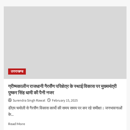
about
मूल
निवासियों
के
व्यवसायियों
के
हक
को
बचाए
रखने
की
शपथ,
श्रीमद्भगवद्गीता
उत्तराखण्ड
पर
हाथ
रखकर
ग्रीष्मकालीन राजधानी गैरसैंण परिक्षेत्र के स्थाई विकास पर मुख्यमंत्री
ली
पुष्कर सिंह धामी की पैनी नजर
गयी
शपथ
Surendra Singh Rawat
February 15, 2025
डीएम चमोली से गैरसैंण विकास कार्यो की समय समय पर कर रहे समीक्षा। जनभावनाओं
के...
Read
Read More
more