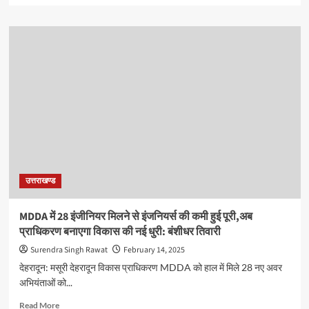
about
एसजीआरआरयू
में
सीनियर्स
ने
किया
जूनियर्स
का
जोरदार
वेलकम
उत्तराखण्ड
MDDA में 28 इंजीनियर मिलने से इंजनियर्स की कमी हुई पूरी,अब
प्राधिकरण बनाएगा विकास की नई धुरी: बंशीधर तिवारी
Surendra Singh Rawat
February 14, 2025
देहरादून: मसूरी देहरादून विकास प्राधिकरण MDDA को हाल में मिले 28 नए अवर
अभियंताओं को...
Read
Read More