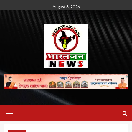
Skip
August 8, 2026
to
content
Primary
Menu