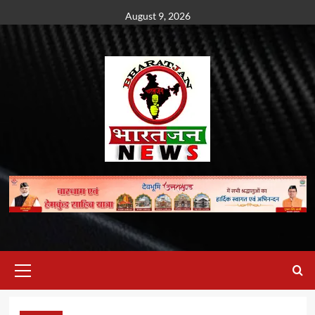
Skip
August 9, 2026
to
content
Primary
Menu