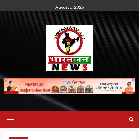
Skip
August 6, 2026
to
content
Primary
Menu