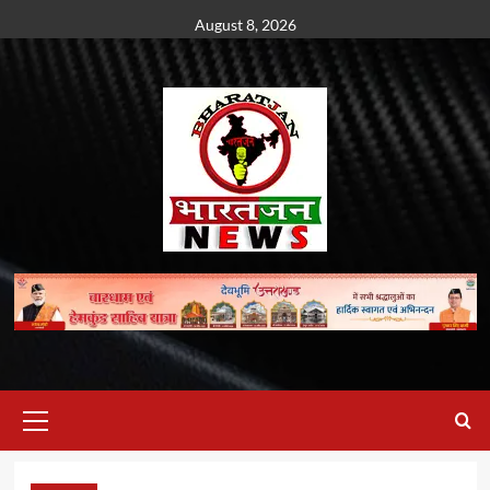
Skip
August 8, 2026
to
content
Primary
Menu