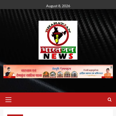
Skip
August 8, 2026
to
content
Primary
Menu