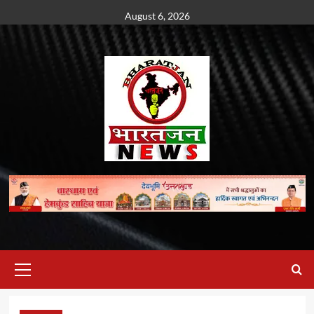
Skip
August 6, 2026
to
content
Primary
Menu