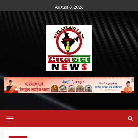
Skip
August 8, 2026
to
content
Primary
Menu