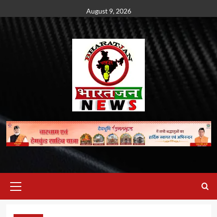
Skip
August 9, 2026
to
content
Primary
Menu