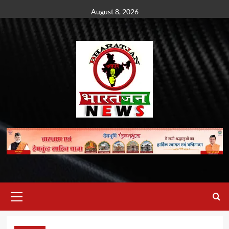
Skip
August 8, 2026
to
content
Primary
Menu