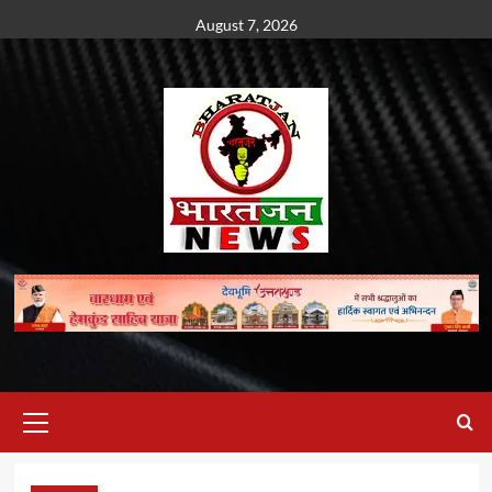
Skip
August 7, 2026
to
content
Primary
Menu