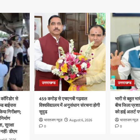
उत्तराखण्ड
उत्तराखण्ड
 कॉरिडोर से
459 करोड़ से एचएनबी गढ़वाल
भारी से बहुत भार
ल्ड बाईपास
विश्वविद्यालय में अनुसंधान संरचना होगी
बीच जिला प्रशा
िया निरीक्षण;
सुदृढ
को हाई अलर्ट पर
 निर्माण
भारतजन न्यूज़
August 6, 2026
भारतजन न्यूज़
श, सुरक्षा
0
0
नहींः डीएम
st 6, 2026