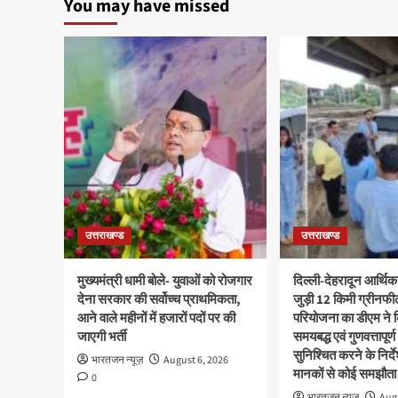
You may have missed
उत्तराखण्ड
उत्तराखण्ड
मुख्यमंत्री धामी बोले- युवाओं को रोजगार
दिल्ली-देहरादून आर्थिक
देना सरकार की सर्वोच्च प्राथमिकता,
जुड़ी 12 किमी ग्रीनफी
आने वाले महीनों में हजारों पदों पर की
परियोजना का डीएम ने क
जाएगी भर्ती
समयबद्ध एवं गुणवत्तापूर्ण
सुनिश्चित करने के निर्दे
भारतजन न्यूज़
August 6, 2026
मानकों से कोई समझौता 
0
भारतजन न्यूज़
Augu