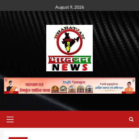
Skip
August 9, 2026
to
content
Primary
Menu