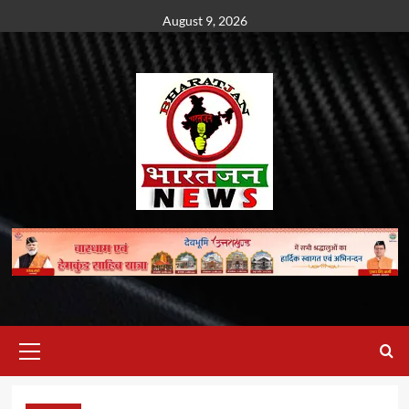
Skip
August 9, 2026
to
content
Primary
Menu