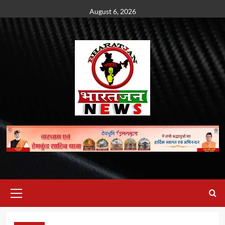
Skip
August 6, 2026
to
content
Primary
Menu