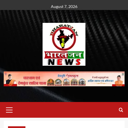
Skip
August 7, 2026
to
content
Primary
Menu