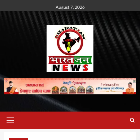
Skip
August 7, 2026
to
content
Primary
Menu