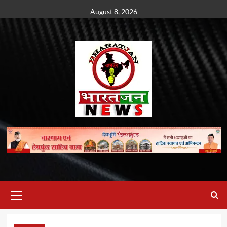
Skip
August 8, 2026
to
content
Primary
Menu