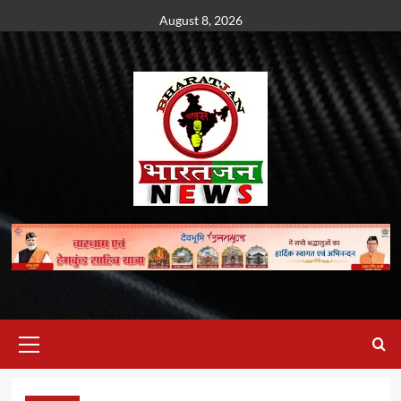
Skip
August 8, 2026
to
content
Primary
Menu