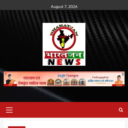
Skip
August 7, 2026
to
content
Primary
Menu