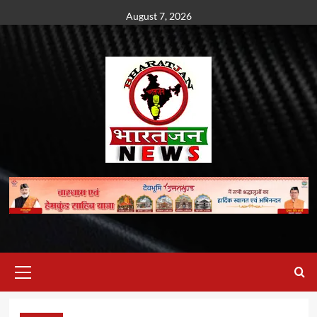
Skip
August 7, 2026
to
content
Primary
Menu