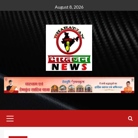
Skip
August 8, 2026
to
content
Primary
Menu