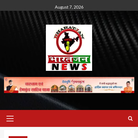
Skip
August 7, 2026
to
content
Primary
Menu