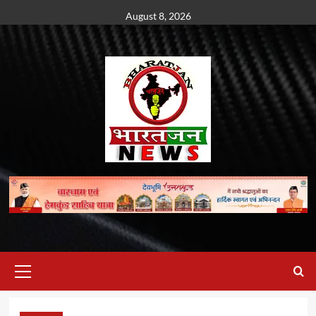
Skip
August 8, 2026
to
content
Primary
Menu