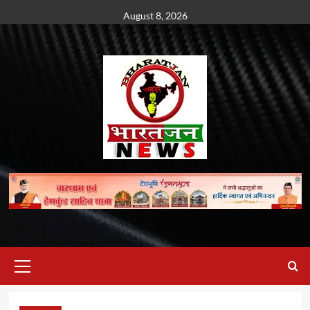
Skip
August 8, 2026
to
content
Primary
Menu