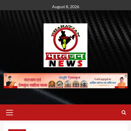
Skip
August 8, 2026
to
content
Primary
Menu