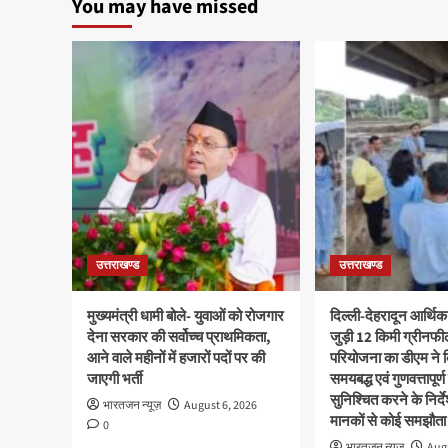
You may have missed
उत्तराखण्ड
उत्तराखण्ड
मुख्यमंत्री धामी बोले- युवाओं को रोजगार
दिल्ली-देहरादून आर्थिक
देना सरकार की सर्वोच्च प्राथमिकता,
जुड़ी 12 किमी ग्रीनफी
आने वाले महीनों में हजारों पदों पर की
परियोजना का डीएम ने क
जाएगी भर्ती
समयबद्ध एवं गुणवत्तापूर्ण
सुनिश्चित करने के निर्दे
भारतजन न्यूज़
August 6, 2026
मानकों से कोई समझौता 
0
भारतजन न्यूज़
Augu