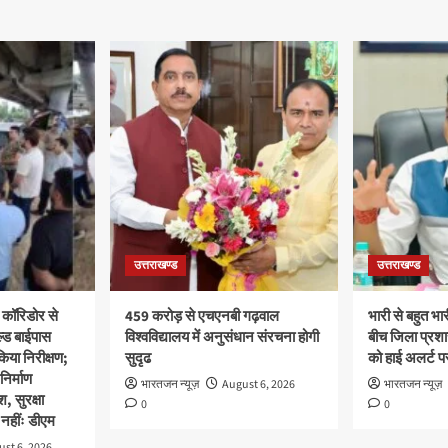
उत्तराखण्ड
उत्तराखण्ड
 कॉरिडोर से
459 करोड़ से एचएनबी गढ़वाल
भारी से बहुत भार
ल्ड बाईपास
विश्वविद्यालय में अनुसंधान संरचना होगी
बीच जिला प्रशा
िया निरीक्षण;
सुदृढ
को हाई अलर्ट पर
 निर्माण
भारतजन न्यूज़
August 6, 2026
भारतजन न्यूज़
श, सुरक्षा
0
0
नहींः डीएम
st 6, 2026