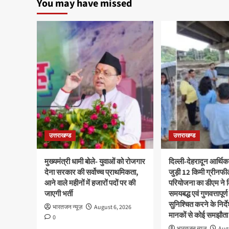
You may have missed
उत्तराखण्ड
उत्तराखण्ड
मुख्यमंत्री धामी बोले- युवाओं को रोजगार
दिल्ली-देहरादून आर्थिक
देना सरकार की सर्वोच्च प्राथमिकता,
जुड़ी 12 किमी ग्रीनफी
आने वाले महीनों में हजारों पदों पर की
परियोजना का डीएम ने क
जाएगी भर्ती
समयबद्ध एवं गुणवत्तापूर्ण
सुनिश्चित करने के निर्दे
भारतजन न्यूज़
August 6, 2026
मानकों से कोई समझौता 
0
भारतजन न्यूज़
Augu