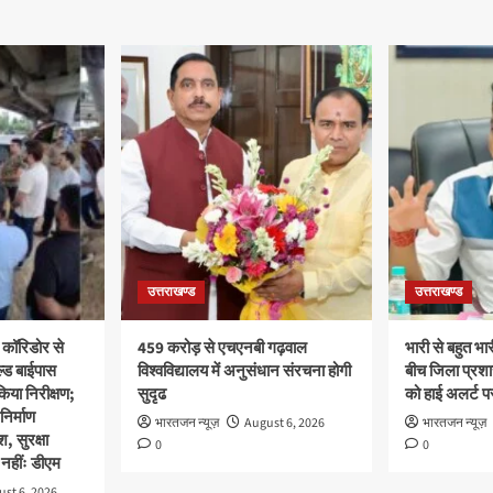
उत्तराखण्ड
उत्तराखण्ड
 कॉरिडोर से
459 करोड़ से एचएनबी गढ़वाल
भारी से बहुत भार
ल्ड बाईपास
विश्वविद्यालय में अनुसंधान संरचना होगी
बीच जिला प्रशा
िया निरीक्षण;
सुदृढ
को हाई अलर्ट पर
 निर्माण
भारतजन न्यूज़
August 6, 2026
भारतजन न्यूज़
श, सुरक्षा
0
0
नहींः डीएम
st 6, 2026