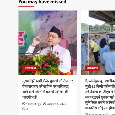
You may have missed
उत्तराखण्ड
उत्तराखण्ड
मुख्यमंत्री धामी बोले- युवाओं को रोजगार
दिल्ली-देहरादून आर्थिक
देना सरकार की सर्वोच्च प्राथमिकता,
जुड़ी 12 किमी ग्रीनफी
आने वाले महीनों में हजारों पदों पर की
परियोजना का डीएम ने क
जाएगी भर्ती
समयबद्ध एवं गुणवत्तापूर्ण
सुनिश्चित करने के निर्दे
भारतजन न्यूज़
August 6, 2026
मानकों से कोई समझौता 
0
भारतजन न्यूज़
Augu