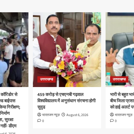
उत्तराखण्ड
उत्तराखण्ड
 कॉरिडोर से
459 करोड़ से एचएनबी गढ़वाल
भारी से बहुत भार
ल्ड बाईपास
विश्वविद्यालय में अनुसंधान संरचना होगी
बीच जिला प्रशा
िया निरीक्षण;
सुदृढ
को हाई अलर्ट पर
 निर्माण
भारतजन न्यूज़
August 6, 2026
भारतजन न्यूज़
श, सुरक्षा
0
0
नहींः डीएम
st 6, 2026