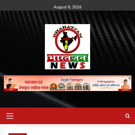
Skip
August 8, 2026
to
content
Primary
Menu