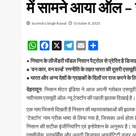
में सामने आया ऑल – न्
Surendra Singh Rawat
October 8, 2025
WhatsApp
Facebook
X
Telegram
Email
Share
•
निसान के लीजेंडरी मॉडल निसान पैट्रोल से प्रेरित है डिज
• ‘वन कार, वन वर्ल्ड’ रणनीति के तहत भारत की दूसरी एसयूवी
• भारत और अन्य देशों के ग्राहकों के दिलों पर राज करने के 
देहरादून
: निसान मोटर इंडिया ने आज अपनी ग्लोबल एसयूव
नवीनतम एसयूवी ऑल-न्यू टेक्टॉन की पहली झलक दिखाई है।
एक नाम जिससे दिखती है निसान की महत्वाकांक्षाओं की झलक
‘टेक्टॉन’ नाम ग्रीक भाषा से लिया गया है, जिसका अर्थ होता 
निसान की सटीक इंजीनियरिंग एवं इनोवेशन के अनुरूप है। यह 
एक्सीलेंस, परफॉर्मेंस और अनूठी डिजाइन आइडेंटिटी नजर आ