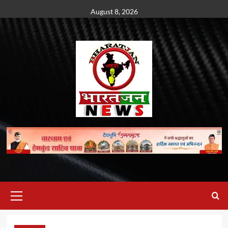
Skip
August 8, 2026
to
content
Primary
Menu