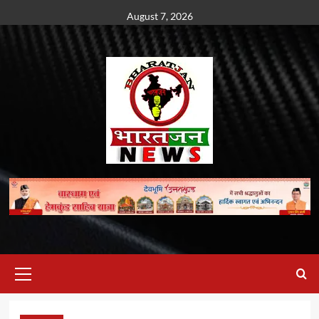
Skip
August 7, 2026
to
content
Primary
Menu