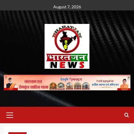
Skip
August 7, 2026
to
content
Primary
Menu