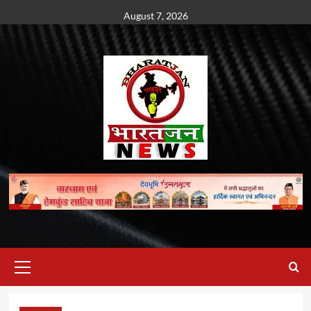
Skip
August 7, 2026
to
content
Primary
Menu