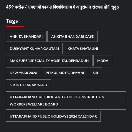
459 करोड़ से एचएनबी गढ़वाल विश्वविद्यालय में अनुसंधान संरचना होगी सुदृढ
Tags
ANKITA BHANDARI
ANKITA BHANDARI CASE
DUSHYANT KUMAR GAUTAM
KHATA KHATAUNI
MAX SUPER SPECIALITY HOSPITAL DEHRADUN
MDDA
NEW YEAR 2026
PITKUL MD PC DHYANI
SIR
SIR IN UTTARAKHAND
UTTARAKHAND BUILDING AND OTHER CONSTRUCTION
WORKERS WELFARE BOARD
UTTARAKHAND PUBLIC HOLIDAYS 2026 CALENDAR