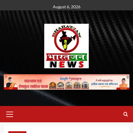
Skip
August 6, 2026
to
content
Primary
Menu