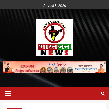
Skip
August 8, 2026
to
content
Primary
Menu