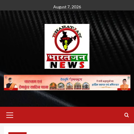
Skip
August 7, 2026
to
content
Primary
Menu