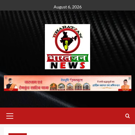
Skip
August 6, 2026
to
content
Primary
Menu