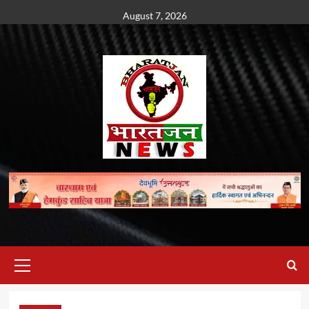
Skip
August 7, 2026
to
content
Primary
Menu