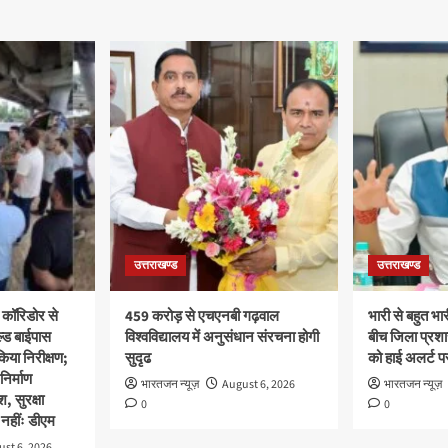
उत्तराखण्ड
उत्तराखण्ड
 कॉरिडोर से
459 करोड़ से एचएनबी गढ़वाल
भारी से बहुत भार
ल्ड बाईपास
विश्वविद्यालय में अनुसंधान संरचना होगी
बीच जिला प्रशा
िया निरीक्षण;
सुदृढ
को हाई अलर्ट पर
 निर्माण
भारतजन न्यूज़
August 6, 2026
भारतजन न्यूज़
श, सुरक्षा
0
0
नहींः डीएम
st 6, 2026