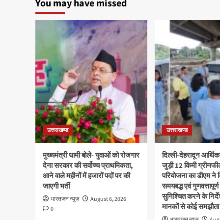
You may have missed
उत्तराखण्ड
उत्तराखण्ड
मुख्यमंत्री धामी बोले- युवाओं को रोजगार
दिल्ली-देहरादून आर्थिक
देना सरकार की सर्वोच्च प्राथमिकता,
जुड़ी 12 किमी ग्रीनफी
आने वाले महीनों में हजारों पदों पर की
परियोजना का डीएम ने क
जाएगी भर्ती
समयबद्ध एवं गुणवत्तापूर्ण
सुनिश्चित करने के निर्दे
भारतजन न्यूज़
August 6, 2026
मानकों से कोई समझौता 
0
भारतजन न्यूज़
Augu