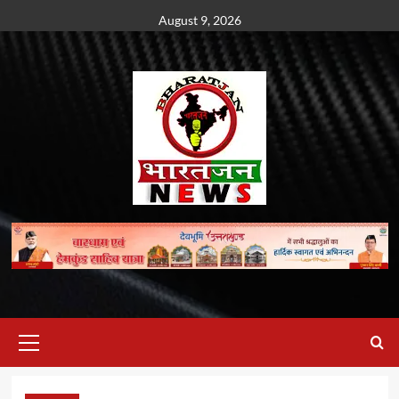
Skip
August 9, 2026
to
content
Primary
Menu