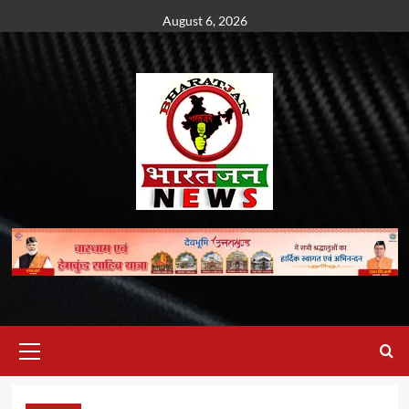
Skip
August 6, 2026
to
content
Primary
Menu