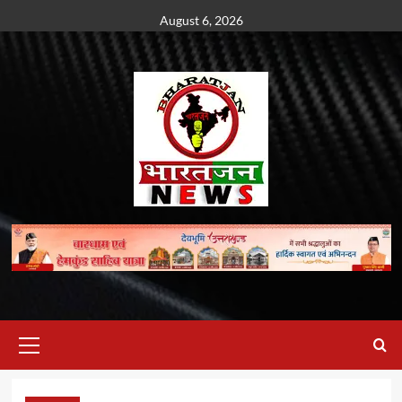
Skip
August 6, 2026
to
content
Primary
Menu