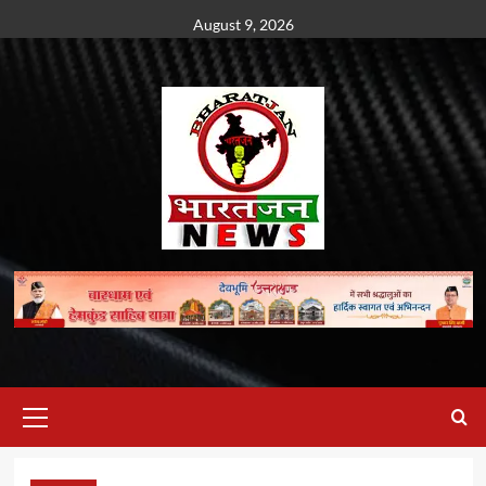
Skip
August 9, 2026
to
content
Primary
Menu